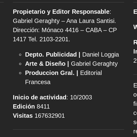
Propietario y Editor Responsable
:
E
Gabriel Geraghty – Ana Laura Santisi.
Dirección: Mónaco 4416 – CABA – CP
1417
Tel. 2103-2201.
R
I
Depto. Publicidad |
Daniel Loggia
2
Arte & Diseño |
Gabriel Geraghty
Produccion Gral. |
Editorial
Francesa
E
o
Inicio de actividad
: 10/2003
f
Edición
8411
c
Visitas
167632901
s
r