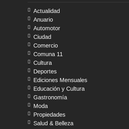
06
de
Actualidad
agosto
Anuario
de
2026
Automotor
Ciudad
Comercio
Comuna 11
Cultura
Deportes
Ediciones Mensuales
Educación y Cultura
Gastronomía
Moda
Propiedades
Salud & Belleza