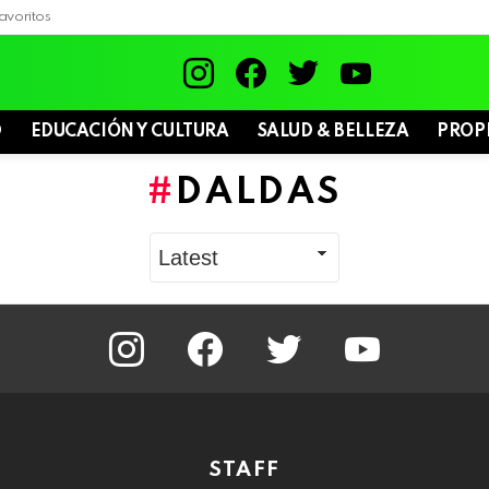
avoritos
instagram
facebook
twitter
youtube
D
EDUCACIÓN Y CULTURA
SALUD & BELLEZA
PROP
DALDAS
instagram
facebook
twitter
youtube
STAFF