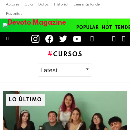
Autores
Guía
Datos
Historial
Leer más tarde
Favoritos
POPULAR
HOT
TEND
instagram
facebook
twitter
youtube
LOGIN
B
SWITC
SKIN
Menu
CURSOS
LO ÚLTIMO