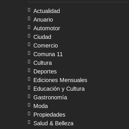
07
de
Actualidad
agosto
Anuario
de
2026
Automotor
Ciudad
Comercio
Comuna 11
Cultura
Deportes
Ediciones Mensuales
Educación y Cultura
Gastronomía
Moda
Propiedades
Salud & Belleza