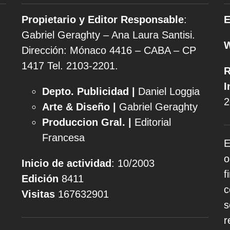
Propietario y Editor Responsable
:
E
Gabriel Geraghty – Ana Laura Santisi.
Dirección: Mónaco 4416 – CABA – CP
1417
Tel. 2103-2201.
R
I
Depto. Publicidad |
Daniel Loggia
2
Arte & Diseño |
Gabriel Geraghty
Produccion Gral. |
Editorial
Francesa
E
o
Inicio de actividad
: 10/2003
f
Edición
8411
c
Visitas
167632901
s
r