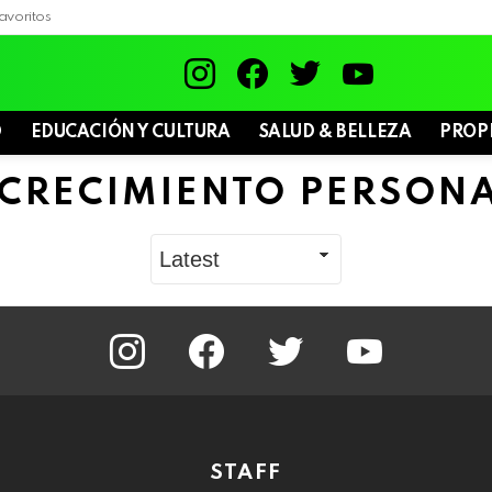
avoritos
instagram
facebook
twitter
youtube
D
EDUCACIÓN Y CULTURA
SALUD & BELLEZA
PROP
CRECIMIENTO PERSON
instagram
facebook
twitter
youtube
STAFF