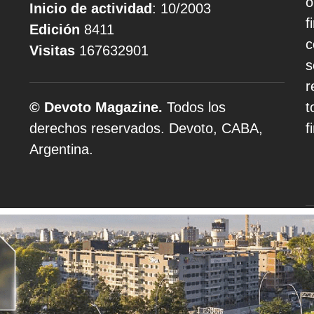
o
Inicio de actividad
: 10/2003
f
Edición
8411
c
Visitas
167632901
s
r
© Devoto Magazine.
Todos los
t
derechos reservados. Devoto, CABA,
f
Argentina.
A