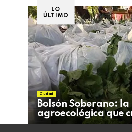
06
de
LO
agosto
ÚLTIMO
de
2026
Ciudad
Bolsón Soberano: la
agroecológica que c