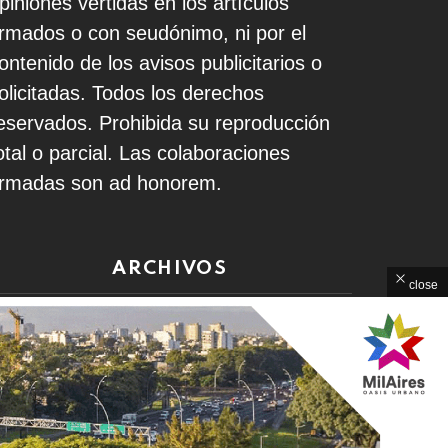
piniones vertidas en los artículos
irmados o con seudónimo, ni por el
ontenido de los avisos publicitarios o
olicitadas. Todos los derechos
eservados. Prohibida su reproducción
otal o parcial. Las colaboraciones
irmadas son ad honorem.
ARCHIVOS
close
rchivos
Home
Contacto
Política de Privacidad