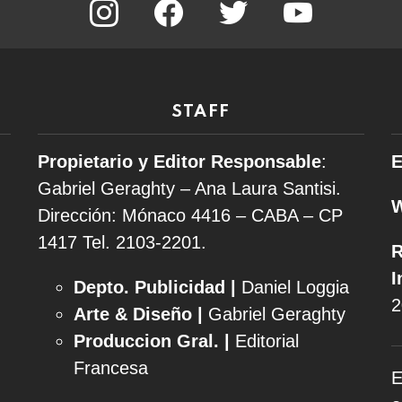
STAFF
Propietario y Editor Responsable
:
E
Gabriel Geraghty – Ana Laura Santisi.
Dirección: Mónaco 4416 – CABA – CP
1417
Tel. 2103-2201.
R
I
Depto. Publicidad |
Daniel Loggia
2
Arte & Diseño |
Gabriel Geraghty
Produccion Gral. |
Editorial
Francesa
E