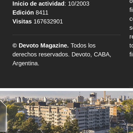
o
Inicio de actividad
: 10/2003
f
Edición
8411
c
Visitas
167632901
s
r
© Devoto Magazine.
Todos los
t
derechos reservados. Devoto, CABA,
f
Argentina.
A