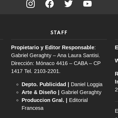
STAFF
Propietario y Editor Responsable
:
E
Gabriel Geraghty – Ana Laura Santisi.
Dirección: Mónaco 4416 – CABA – CP
1417
Tel. 2103-2201.
R
I
Depto. Publicidad |
Daniel Loggia
2
Arte & Diseño |
Gabriel Geraghty
Produccion Gral. |
Editorial
Francesa
E