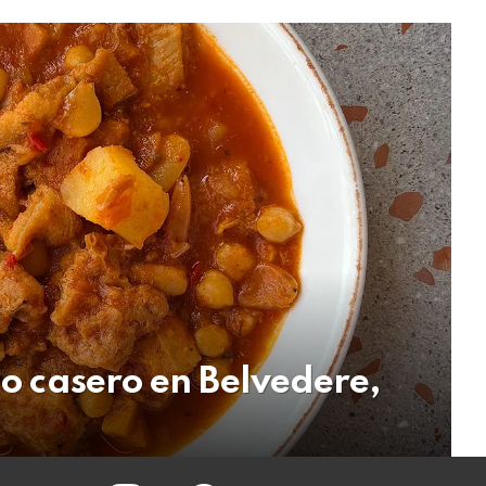
lo casero en Belvedere,
instagram
facebook
twitter
youtube