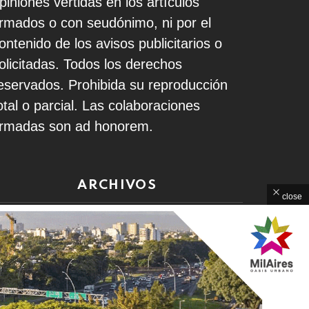
piniones vertidas en los artículos
irmados o con seudónimo, ni por el
ontenido de los avisos publicitarios o
olicitadas. Todos los derechos
eservados. Prohibida su reproducción
otal o parcial. Las colaboraciones
irmadas son ad honorem.
ARCHIVOS
close
rchivos
Home
Contacto
Política de Privacidad