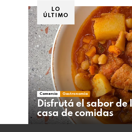
08
de
LO
agosto
ÚLTIMO
de
2026
Comercio
Gastronomía
Disfrutá el sabor de 
casa de comidas