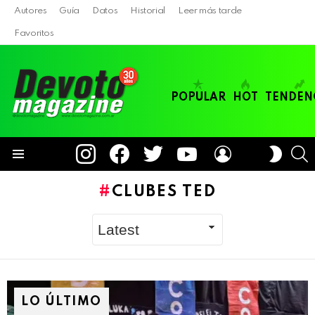
Autores
Guía
Datos
Historial
Leer más tarde
Favoritos
POPULAR
HOT
TENDEN
instagram
facebook
twitter
youtube
LOGIN
B
SWITC
SKIN
Menu
CLUBES TED
LO ÚLTIMO