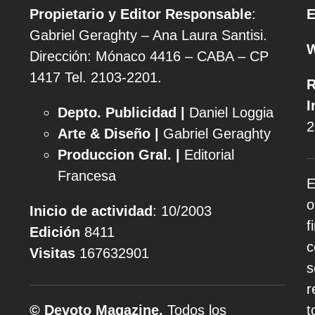
Propietario y Editor Responsable
:
E
Gabriel Geraghty – Ana Laura Santisi.
Dirección: Mónaco 4416 – CABA – CP
1417
Tel. 2103-2201.
R
I
Depto. Publicidad |
Daniel Loggia
2
Arte & Diseño |
Gabriel Geraghty
Produccion Gral. |
Editorial
Francesa
E
o
Inicio de actividad
: 10/2003
f
Edición
8411
c
Visitas
167632901
s
r
© Devoto Magazine.
Todos los
t