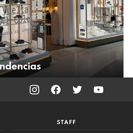
endencias
instagram
facebook
twitter
youtube
STAFF