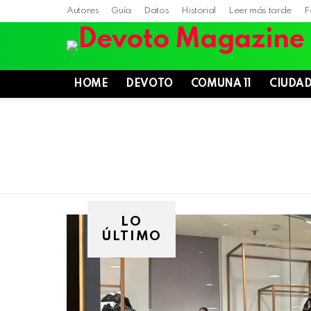
Autores
Guía
Datos
Historial
Leer más tarde
F
HOME
DEVOTO
COMUNA 11
CIUDA
LO
ÚLTIMO
Villa
Devoto,