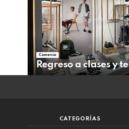
07
de
agosto
de
2026
Comercio
Regreso a clases y t
CATEGORÍAS