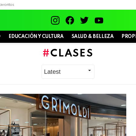
avoritos
instagram
facebook
twitter
youtube
D
EDUCACIÓN Y CULTURA
SALUD & BELLEZA
PROP
CLASES