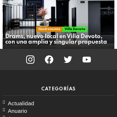
6
compartido
Gastronomía
Villa Devoto
Drams, nuevo local en Villa Devoto,
con una amplia y singular propuesta
instagram
facebook
twitter
youtube
CATEGORÍAS
Actualidad
Anuario