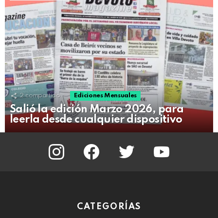
2
compartido
Ediciones Mensuales
Salió la edición Marzo 2026, para
leerla desde cualquier dispositivo
instagram
facebook
twitter
youtube
CATEGORÍAS