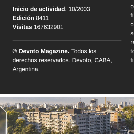
o
Inicio de actividad
: 10/2003
f
Edición
8411
c
Visitas
167632901
s
r
© Devoto Magazine.
Todos los
t
derechos reservados. Devoto, CABA,
f
Argentina.
A