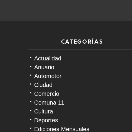
06
de
agosto
de
2026
CATEGORÍAS
Actualidad
Anuario
Automotor
Ciudad
Comercio
Comuna 11
Cultura
Deportes
Ediciones Mensuales