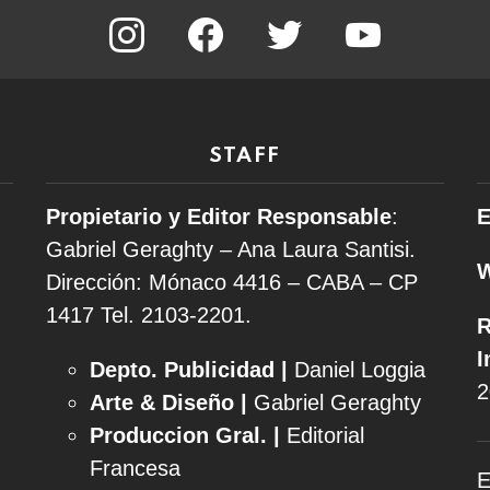
instagram
facebook
twitter
youtube
STAFF
Propietario y Editor Responsable
:
E
Gabriel Geraghty – Ana Laura Santisi.
Dirección: Mónaco 4416 – CABA – CP
1417
Tel. 2103-2201.
R
I
Depto. Publicidad |
Daniel Loggia
2
Arte & Diseño |
Gabriel Geraghty
Produccion Gral. |
Editorial
Francesa
E