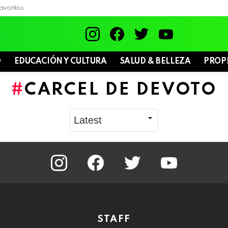
avoritos
instagram
facebook
twitter
youtube
D
EDUCACIÓN Y CULTURA
SALUD & BELLEZA
PROP
CARCEL DE DEVOTO
instagram
facebook
twitter
youtube
STAFF