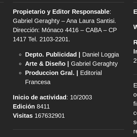
Propietario y Editor Responsable
:
E
Gabriel Geraghty – Ana Laura Santisi.
Dirección: Mónaco 4416 – CABA – CP
1417
Tel. 2103-2201.
R
I
Depto. Publicidad |
Daniel Loggia
2
Arte & Diseño |
Gabriel Geraghty
Produccion Gral. |
Editorial
Francesa
E
o
Inicio de actividad
: 10/2003
f
Edición
8411
c
Visitas
167632901
s
r