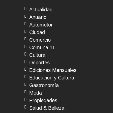
08
de
Actualidad
agosto
Anuario
de
2026
Automotor
Ciudad
Comercio
Comuna 11
Cultura
Deportes
Ediciones Mensuales
Educación y Cultura
Gastronomía
Moda
Propiedades
Salud & Belleza