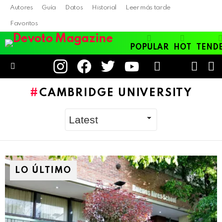
Autores
Guía
Datos
Historial
Leer más tarde
Favoritos
POPULAR
HOT
TEND
instagram
facebook
twitter
youtube
LOGIN
B
SWITC
SKIN
Menu
CAMBRIDGE UNIVERSITY
LO ÚLTIMO