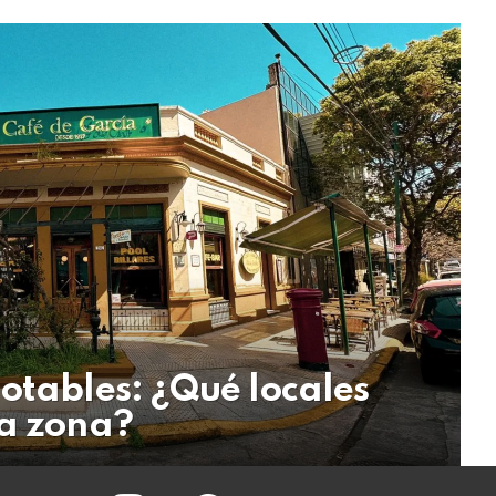
otables: ¿Qué locales
ra zona?
instagram
facebook
twitter
youtube