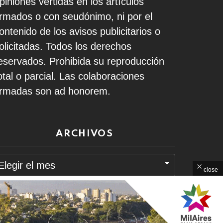
piniones vertidas en los artículos
irmados o con seudónimo, ni por el
ontenido de los avisos publicitarios o
olicitadas. Todos los derechos
eservados. Prohibida su reproducción
otal o parcial. Las colaboraciones
irmadas son ad honorem.
ARCHIVOS
rchivos
close
Home
Contacto
Política de Privacidad