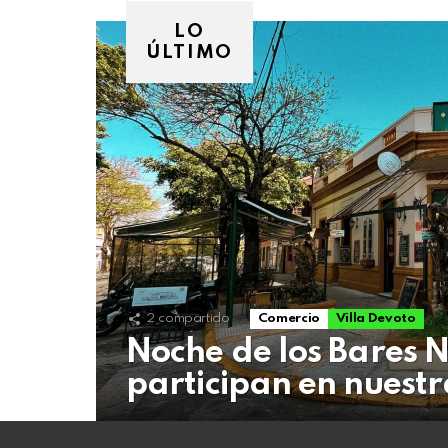
07
de
LO
agosto
ÚLTIMO
de
2026
2
compartido
Comercio
Villa Devoto
Noche de los Bares N
participan en nuest