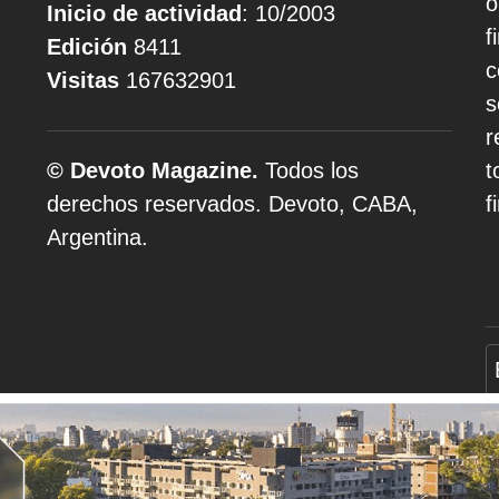
o
Inicio de actividad
: 10/2003
f
Edición
8411
c
Visitas
167632901
s
r
© Devoto Magazine.
Todos los
t
derechos reservados. Devoto, CABA,
f
Argentina.
A