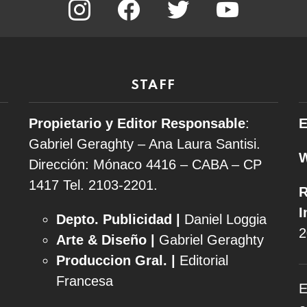
STAFF
Propietario y Editor Responsable
:
E
Gabriel Geraghty – Ana Laura Santisi.
Dirección: Mónaco 4416 – CABA – CP
1417
Tel. 2103-2201.
R
I
Depto. Publicidad |
Daniel Loggia
2
Arte & Diseño |
Gabriel Geraghty
Produccion Gral. |
Editorial
Francesa
E