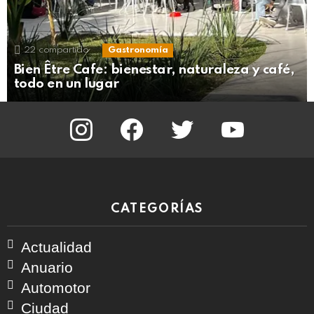
22
compartido
Gastronomía
Bien Être Cafe: bienestar, naturaleza y café,
todo en un lugar
instagram
facebook
twitter
youtube
CATEGORÍAS
Actualidad
Anuario
Automotor
Ciudad