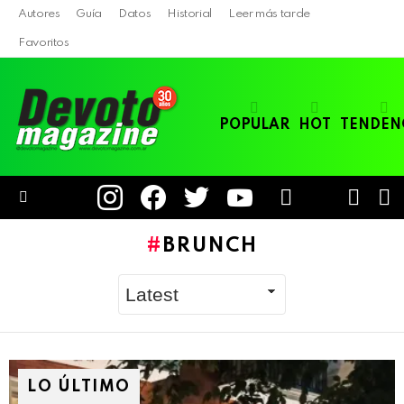
Autores
Guía
Datos
Historial
Leer más tarde
Favoritos
POPULAR
HOT
TENDEN
instagram
facebook
twitter
youtube
LOGIN
B
SWITC
SKIN
Menu
BRUNCH
LO ÚLTIMO