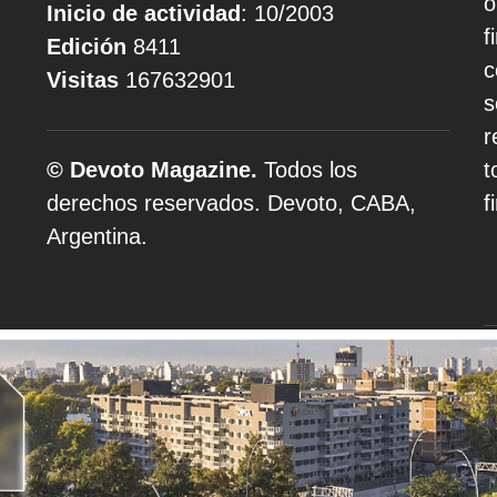
o
Inicio de actividad
: 10/2003
f
Edición
8411
c
Visitas
167632901
s
r
© Devoto Magazine.
Todos los
t
derechos reservados. Devoto, CABA,
f
Argentina.
A