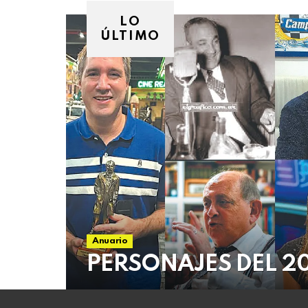
09
de
LO
agosto
ÚLTIMO
de
2026
Anuario
PERSONAJES DEL 2