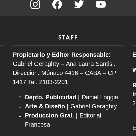
STAFF
Propietario y Editor Responsable
:
E
Gabriel Geraghty – Ana Laura Santisi.
Dirección: Mónaco 4416 – CABA – CP
1417
Tel. 2103-2201.
R
I
Depto. Publicidad |
Daniel Loggia
2
Arte & Diseño |
Gabriel Geraghty
Produccion Gral. |
Editorial
Francesa
E