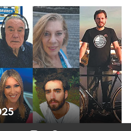
025
instagram
facebook
twitter
youtube