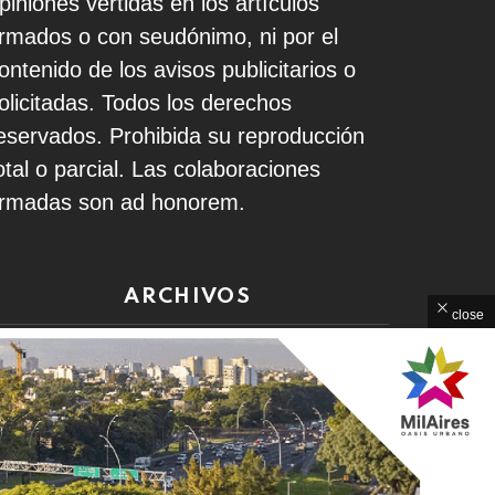
piniones vertidas en los artículos
irmados o con seudónimo, ni por el
ontenido de los avisos publicitarios o
olicitadas. Todos los derechos
eservados. Prohibida su reproducción
otal o parcial. Las colaboraciones
irmadas son ad honorem.
ARCHIVOS
close
rchivos
Home
Contacto
Política de Privacidad