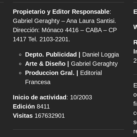
Propietario y Editor Responsable
:
E
Gabriel Geraghty – Ana Laura Santisi.
Dirección: Mónaco 4416 – CABA – CP
1417
Tel. 2103-2201.
R
I
Depto. Publicidad |
Daniel Loggia
2
Arte & Diseño |
Gabriel Geraghty
Produccion Gral. |
Editorial
Francesa
E
o
Inicio de actividad
: 10/2003
f
Edición
8411
c
Visitas
167632901
s
r