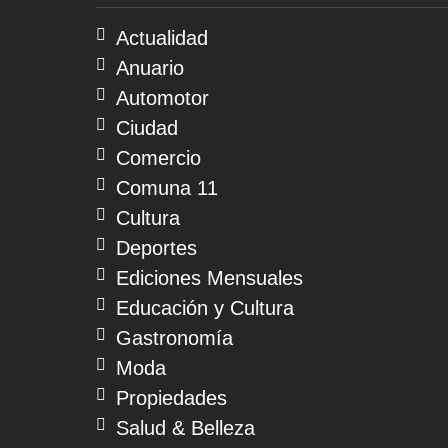
07
de
Actualidad
agosto
Anuario
de
2026
Automotor
Ciudad
Comercio
Comuna 11
Cultura
Deportes
Ediciones Mensuales
Educación y Cultura
Gastronomía
Moda
Propiedades
Salud & Belleza