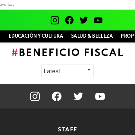
avoritos
instagram
facebook
twitter
youtube
D
EDUCACIÓN Y CULTURA
SALUD & BELLEZA
PROP
BENEFICIO FISCAL
instagram
facebook
twitter
youtube
STAFF