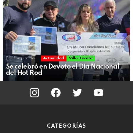
3
compartido
Actualidad
Villa Devoto
Se celebró en Devoto el Día Nacional
del Hot Rod
instagram
facebook
twitter
youtube
CATEGORÍAS