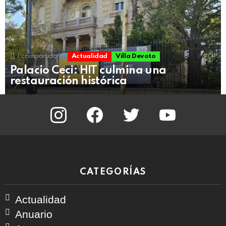
1
compartido
Actualidad
Villa Devoto
Palacio Ceci: HIT culmina una
restauración histórica
instagram
facebook
twitter
youtube
CATEGORÍAS
Actualidad
Anuario