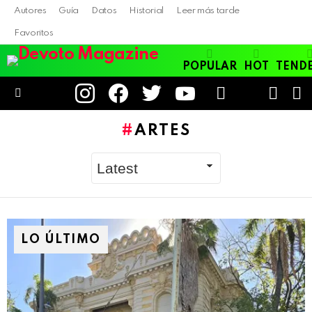
Autores
Guía
Datos
Historial
Leer más tarde
Favoritos
POPULAR
HOT
TEND
instagram
facebook
twitter
youtube
LOGIN
B
SWITC
SKIN
Menu
ARTES
LO ÚLTIMO