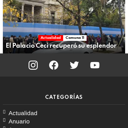
1
compartido
Actualidad
Comuna 11
El Palacio Ceci recuperó su esplendor
instagram
facebook
twitter
youtube
CATEGORÍAS
Actualidad
Anuario