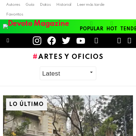
Autores
Guía
Datos
Historial
Leer más tarde
Favoritos
POPULAR
HOT
TEND
instagram
facebook
twitter
youtube
LOGIN
B
SWITC
SKIN
Menu
ARTES Y OFICIOS
LO ÚLTIMO