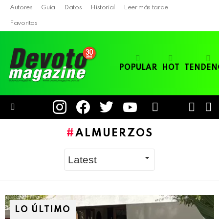
Autores
Guía
Datos
Historial
Leer más tarde
Favoritos
POPULAR
HOT
TENDEN
instagram
facebook
twitter
youtube
LOGIN
B
SWITC
SKIN
Menu
ALMUERZOS
LO ÚLTIMO