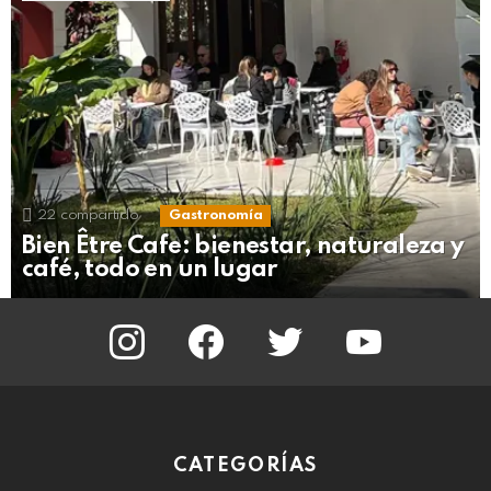
22
compartido
Gastronomía
Bien Être Cafe: bienestar, naturaleza y
café, todo en un lugar
instagram
facebook
twitter
youtube
CATEGORÍAS