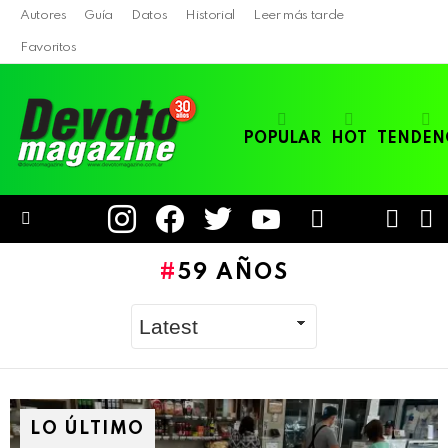
Autores
Guía
Datos
Historial
Leer más tarde
Favoritos
POPULAR
HOT
TENDEN
instagram
facebook
twitter
youtube
LOGIN
B
SWITC
SKIN
Menu
59 AÑOS
LO ÚLTIMO