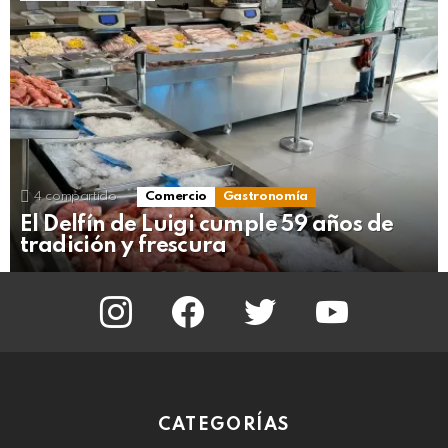
4
compartido
Comercio
Gastronomía
El Delfín de Luigi cumple 59 años de
tradición y frescura
instagram
facebook
twitter
youtube
CATEGORÍAS