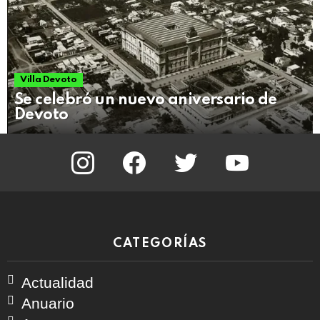
Villa Devoto
Se celebró un nuevo aniversario de
Devoto
instagram
facebook
twitter
youtube
CATEGORÍAS
Actualidad
Anuario