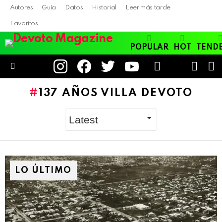
Autores
Guía
Datos
Historial
Leer más tarde
Favoritos
POPULAR
HOT
TEND
instagram
facebook
twitter
youtube
LOGIN
B
SWITC
SKIN
Menu
137 AÑOS VILLA DEVOTO
LO ÚLTIMO