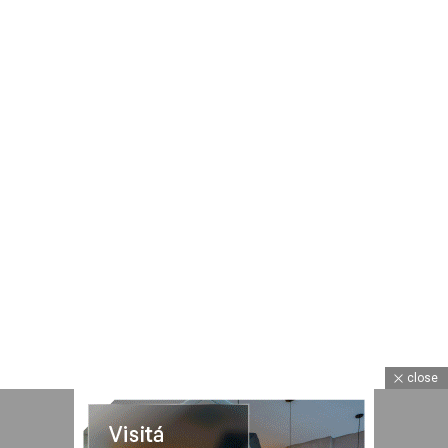
© Devoto Magazine.
Todos los derechos reservados. Devoto,
CABA, Argentina.
RECEPTORÍA DE AVISOS
E-mail
: devotomagazine@gmail.com
WhatsApp
: 11.5006.9840
Registro Nacional de la Propiedad Intelectual
: en trámite –
@Copyright 2003 – BAMedia Argentina
El editor no se responsabiliza por las opiniones vertidas en los
artículos firmados o con seudónimo, ni por el contenido de los
avisos publicitarios o solicitadas. Todos los derechos reservados.
Prohibida su reproducción total o parcial. Las colaboraciones
firmadas son ad honorem.
close
ARCHIVOS