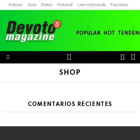
Autores
Guía
Datos
Historial
Leer más tarde
Favoritos
POPULAR
HOT
TENDEN
LOGIN
B
SWITC
SKIN
Menu
SHOP
COMENTARIOS RECIENTES