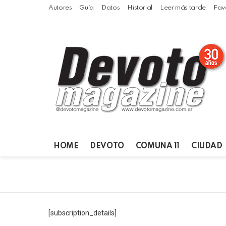
Autores
Guía
Datos
Historial
Leer más tarde
Fav
HOME
DEVOTO
COMUNA 11
CIUDAD
Villa
[subscription_details]
Devoto,
05