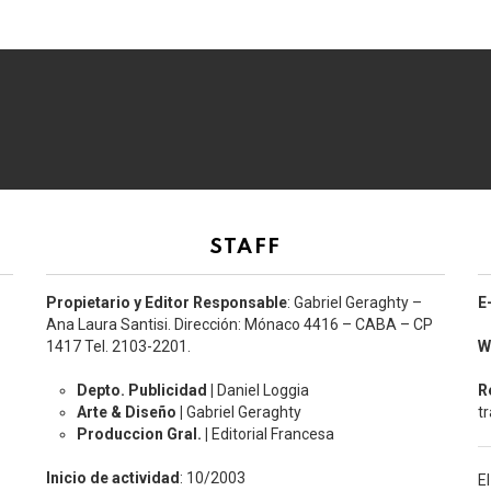
STAFF
Propietario y Editor Responsable
: Gabriel Geraghty –
E
Ana Laura Santisi. Dirección: Mónaco 4416 – CABA – CP
1417
Tel. 2103-2201.
W
Depto. Publicidad |
Daniel Loggia
R
Arte & Diseño |
Gabriel Geraghty
t
Produccion Gral. |
Editorial Francesa
Inicio de actividad
: 10/2003
E